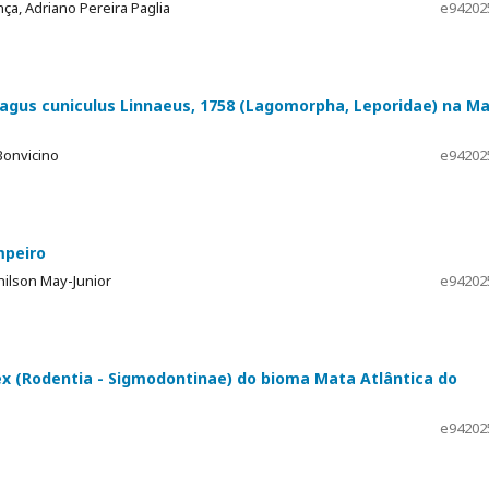
ça, Adriano Pereira Paglia
e94202
lagus cuniculus Linnaeus, 1758 (Lagomorpha, Leporidae) na M
Bonvicino
e94202
mpeiro
nilson May-Junior
e94202
x (Rodentia - Sigmodontinae) do bioma Mata Atlântica do
e94202