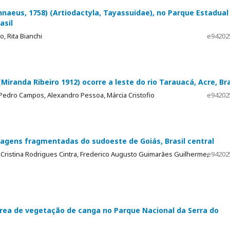
innaeus, 1758) (Artiodactyla, Tayassuidae), no Parque Estadual
asil
, Rita Bianchi
e94202
randa Ribeiro 1912) ocorre a leste do rio Tarauacá, Acre, Bra
Pedro Campos, Alexandro Pessoa, Márcia Cristofio
e94202
sagens fragmentadas do sudoeste de Goiás, Brasil central
ia Cristina Rodrigues Cintra, Frederico Augusto Guimarães Guilherme,
e94202
ea de vegetação de canga no Parque Nacional da Serra do